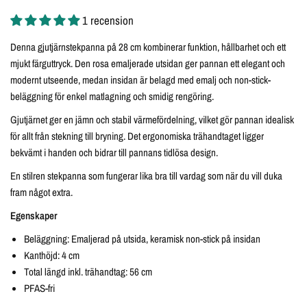
1 recension
Denna gjutjärnstekpanna på 28 cm kombinerar funktion, hållbarhet och ett
mjukt färguttryck. Den rosa emaljerade utsidan ger pannan ett elegant och
modernt utseende, medan insidan är belagd med emalj och non-stick-
beläggning för enkel matlagning och smidig rengöring.
Gjutjärnet ger en jämn och stabil värmefördelning, vilket gör pannan idealisk
för allt från stekning till bryning. Det ergonomiska trähandtaget ligger
bekvämt i handen och bidrar till pannans tidlösa design.
En stilren stekpanna som fungerar lika bra till vardag som när du vill duka
fram något extra.
Egenskaper
Beläggning: Emaljerad på utsida, keramisk non-stick på insidan
Kanthöjd: 4 cm
Total längd inkl. trähandtag: 56 cm
PFAS-fri