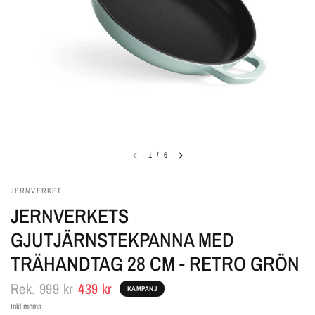
1
/
6
JERNVERKET
JERNVERKETS
GJUTJÄRNSTEKPANNA MED
TRÄHANDTAG 28 CM - RETRO GRÖN
Rek.
999 kr
439 kr
KAMPANJ
Inkl.moms