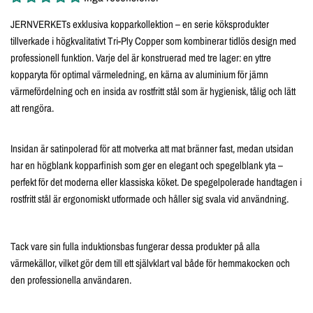
JERNVERKETs exklusiva kopparkollektion – en serie köksprodukter
tillverkade i högkvalitativt Tri-Ply Copper som kombinerar tidlös design med
professionell funktion. Varje del är konstruerad med tre lager: en yttre
kopparyta för optimal värmeledning, en kärna av aluminium för jämn
värmefördelning och en insida av rostfritt stål som är hygienisk, tålig och lätt
att rengöra.
Insidan är satinpolerad för att motverka att mat bränner fast, medan utsidan
har en högblank kopparfinish som ger en elegant och spegelblank yta –
perfekt för det moderna eller klassiska köket. De spegelpolerade handtagen i
rostfritt stål är ergonomiskt utformade och håller sig svala vid användning.
Tack vare sin fulla induktionsbas fungerar dessa produkter på alla
värmekällor, vilket gör dem till ett självklart val både för hemmakocken och
den professionella användaren.