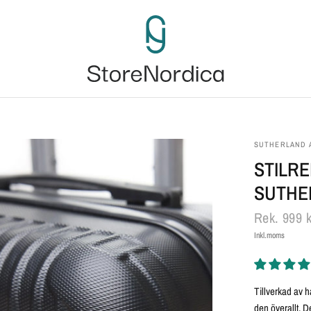
SUTHERLAND 
STILR
SUTHE
Rek.
999 k
Inkl.moms
Tillverkad av h
den överallt. D