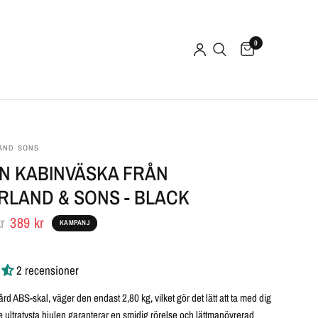
0
AND SONS
EN KABINVÄSKA FRÅN
RLAND & SONS - BLACK
r
389 kr
KAMPANJ
2 recensioner
ård ABS-skal, väger den endast 2,80 kg, vilket gör det lätt att ta med dig
e ultratysta hjulen garanterar en smidig rörelse och lättmanövrerad