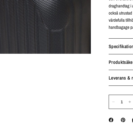
draghandtag i 
också utrustad 
värdefulla til
handbagage på 
Specifikatio
Produktsäke
Leverans & r