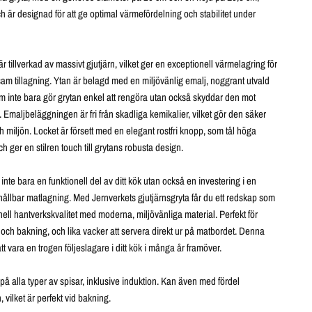
h är designad för att ge optimal värmefördelning och stabilitet under
r tillverkad av massivt gjutjärn, vilket ger en exceptionell värmelagring för
am tillagning. Ytan är belagd med en miljövänlig emalj, noggrant utvald
om inte bara gör grytan enkel att rengöra utan också skyddar den mot
t. Emaljbeläggningen är fri från skadliga kemikalier, vilket gör den säker
h miljön. Locket är försett med en elegant rostfri knopp, som tål höga
h ger en stilren touch till grytans robusta design.
inte bara en funktionell del av ditt kök utan också en investering i en
ållbar matlagning. Med Jernverkets gjutjärnsgryta får du ett redskap som
onell hantverkskvalitet med moderna, miljövänliga material. Perfekt för
 och bakning, och lika vacker att servera direkt ur på matbordet. Denna
t vara en trogen följeslagare i ditt kök i många år framöver.
 alla typer av spisar, inklusive induktion. Kan även med fördel
 vilket är perfekt vid bakning.