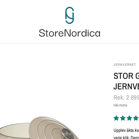
JERNVERKET
STOR 
JERNV
Rek.
2 899
Inkl.moms
Upplev äkta kva
varje kök. Den