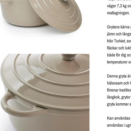
väger 7,3 kg oc
matlagningen.
Grytans kärna ä
jämn och långs
från Turkiet, s
fläckar och luk
både för dig oc
temperaturer oc
Denna gryta är 
hälsosam och h
förenar traditi
långkok, grytor
gryta kommer at
Kan användas på
användas i ugn,