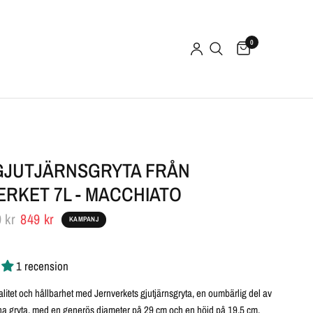
0
GJUTJÄRNSGRYTA FRÅN
ERKET 7L - MACCHIATO
 kr
849 kr
KAMPANJ
1 recension
litet och hållbarhet med Jernverkets gjutjärnsgryta, en oumbärlig del av
na gryta, med en generös diameter på 29 cm och en höjd på 19,5 cm,