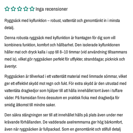
Inga recensioner
Ryggsäck med kylfunktion – robust, vattentät och genomtänkt in i minsta
detalj.
Denna robusta ryggsäck med kylfunktion är framtagen för dig som vill
kombinera funktion, komfort och hållbarhet. Den isolerade kylfunktionen
håller mat och dryck kalla i upp till 8–10 timmar (vid användning tillsammans
med is), vilket gör ryggsäcken perfekt för utflykter, stranddagar, picknick och
äventyr.
Ryggsäcken är tillverkad i ett vattentätt material med limmade sömmar, vilket
ger ett effektivt skydd mot regn och fukt. För extra skydd är den utrustad med
vattentäta dragkedjor som hjälper till att hålla innehållet torrt även i tuffare
väder. På framsidan finns dessutom en praktisk ficka med dragkedja för
smidig åtkomst till mindre saker.
Den säkra stängningen ser till att innehållet hålls på plats även under mer
krävande förhållanden. De vadderade axelremmarna ger hög bärkomfort,
även när ryggsäcken är fullpackad. Som en genomtänkt och stilfull detalj